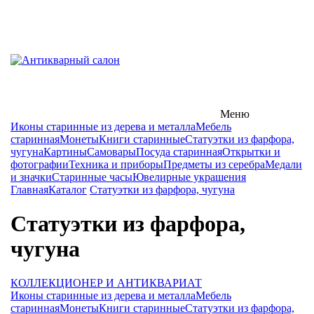
Меню
Иконы старинные из дерева и металла
Мебель
старинная
Монеты
Книги старинные
Статуэтки из фарфора,
чугуна
Картины
Самовары
Посуда старинная
Открытки и
фотографии
Техника и приборы
Предметы из серебра
Медали
и значки
Старинные часы
Ювелирные украшения
Главная
Каталог
Статуэтки из фарфора, чугуна
Статуэтки из фарфора,
чугуна
КОЛЛЕКЦИОНЕР И АНТИКВАРИАТ
Иконы старинные из дерева и металла
Мебель
старинная
Монеты
Книги старинные
Статуэтки из фарфора,